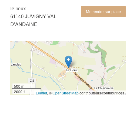
le lioux
Me rendre sur place
61140 JUVIGNY VAL
D’ANDAINE
500 m
2000 ft
Leaflet
, ©
OpenStreetMap
contributeurs/contributrices