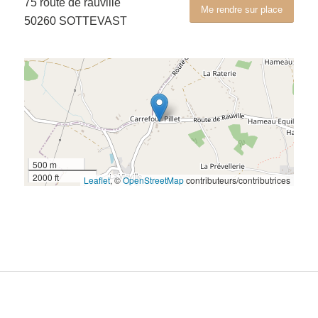
75 route de rauville
Me rendre sur place
50260 SOTTEVAST
500 m
2000 ft
Leaflet
, ©
OpenStreetMap
contributeurs/contributrices