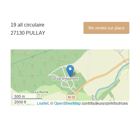
19 all circulaire
Me rendre sur place
27130 PULLAY
500 m
2000 ft
Leaflet
, ©
OpenStreetMap
contributeurs/contributrices