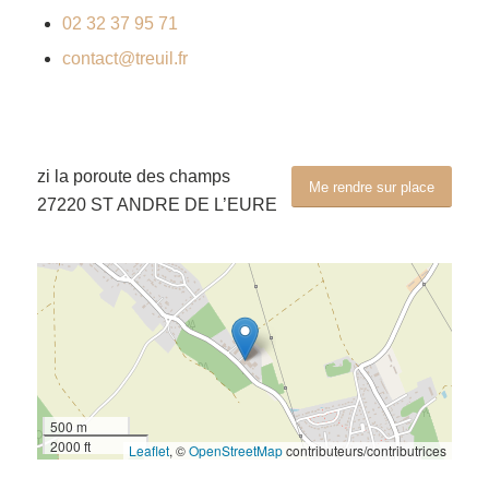
02 32 37 95 71
contact@treuil.fr
zi la poroute des champs
Me rendre sur place
27220 ST ANDRE DE L’EURE
500 m
2000 ft
Leaflet
, ©
OpenStreetMap
contributeurs/contributrices