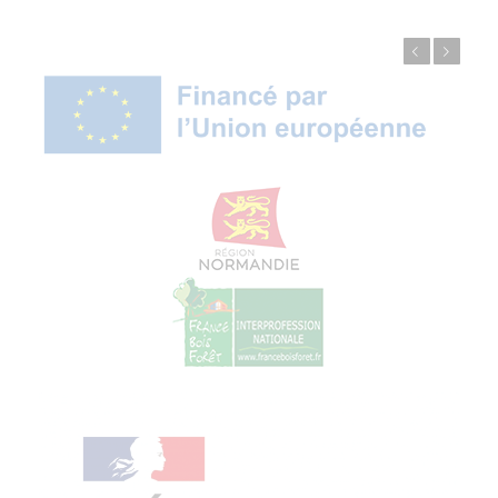
Précédent
Suivant
© Copyright - ProfessionsBois | Conception et réalisation :
Le Plus Du Web