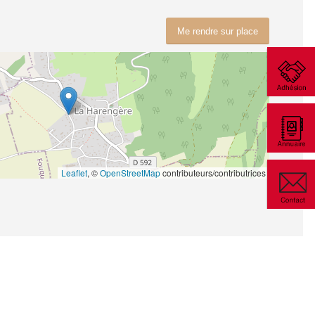
Me rendre sur place
Leaflet
, ©
OpenStreetMap
contributeurs/contributrices