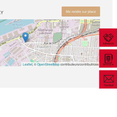
Me rendre sur place
LY
Leaflet
, ©
OpenStreetMap
contributeurs/contributrices