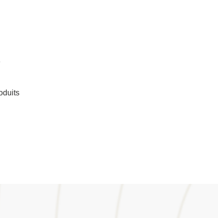
e
oduits