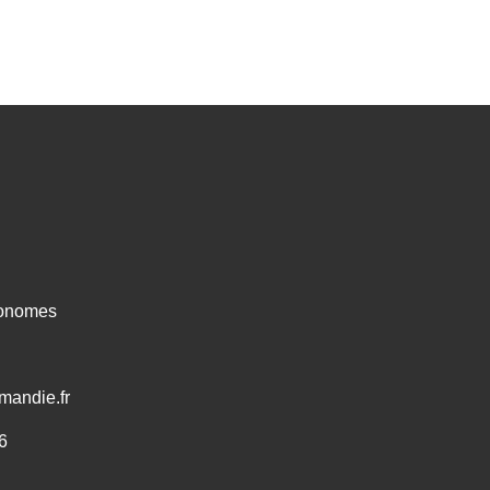
ronomes
mandie.fr
6