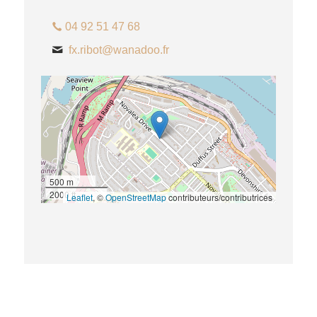
04 92 51 47 68
fx.ribot@wanadoo.fr
500 m
2000 ft
Leaflet
, ©
OpenStreetMap
contributeurs/contributrices