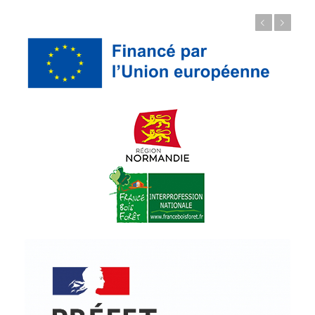
Précédent
Suivant
© Copyright - ProfessionsBois | Conception et réalisation :
Le Plus Du Web
Actualités
Mentions légales