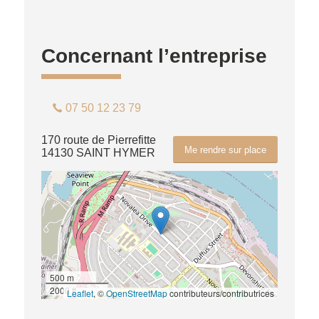
Concernant l’entreprise
07 50 12 23 79
170 route de Pierrefitte
Me rendre sur place
14130 SAINT HYMER
500 m
2000 ft
Leaflet
, ©
OpenStreetMap
contributeurs/contributrices