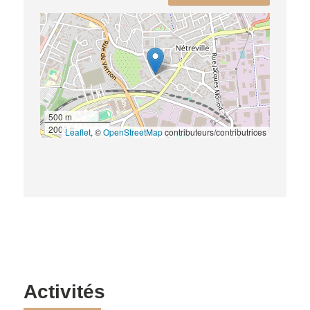
500 m
2000 ft
Leaflet
, ©
OpenStreetMap
contributeurs/contributrices
Activités