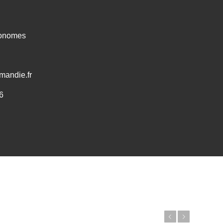
ronomes
mandie.fr
6
Précédent
Suivant