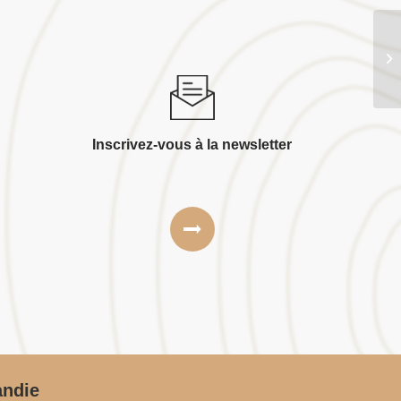
B.
Inscrivez-vous à la newsletter
andie