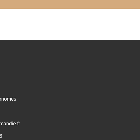
ronomes
mandie.fr
6