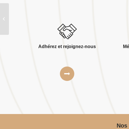
B h architectes
Adhérez et rejoignez-nous
Mé
Nos 