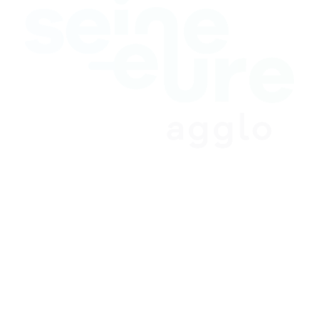
© Copyright - ProfessionsBois | Conception et réalisation :
Le Plus Du Web
Actualités
Mentions légales
Politique de confidentialité
Plan du site