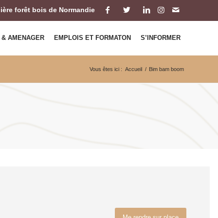
ilière forêt bois de Normandie
 & AMENAGER
EMPLOIS ET FORMATON
S’INFORMER
Vous êtes ici :
Accueil
/
Bim bam boom
Me rendre sur place