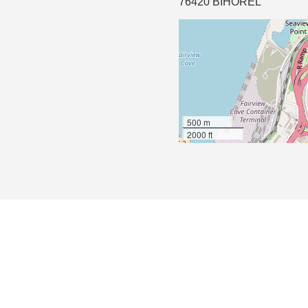
76420 BIHOREL
500 m
2000 ft