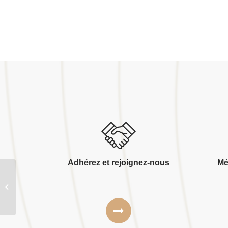
Adhérez et rejoignez-nous
Mé
Bet acoustique duclos