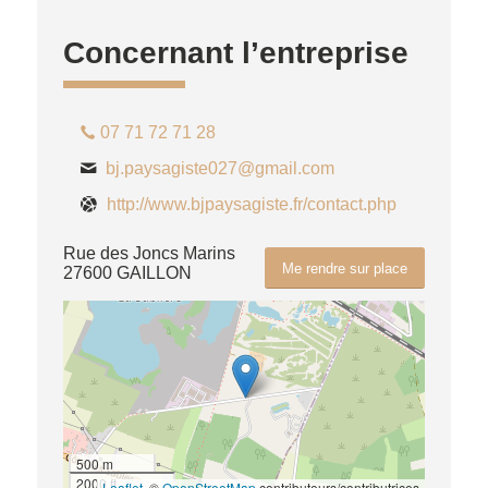
Concernant l’entreprise
07 71 72 71 28
bj.paysagiste027@gmail.com
http://www.bjpaysagiste.fr/contact.php
Rue des Joncs Marins
Me rendre sur place
27600 GAILLON
500 m
2000 ft
Leaflet
, ©
OpenStreetMap
contributeurs/contributrices