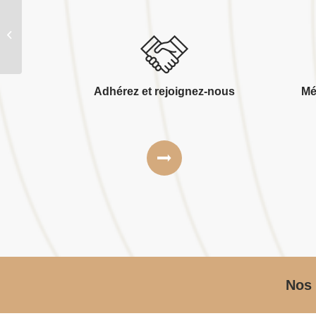
Bmap benoit maffre
Adhérez et rejoignez-nous
Mé
Nos 