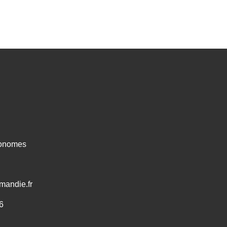
ronomes
mandie.fr
6