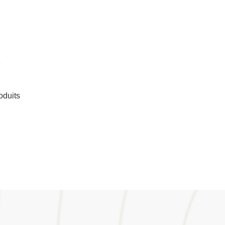
e
oduits