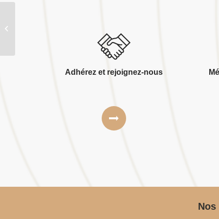
Bois et derives de normandie – b.d.n
Adhérez et rejoignez-nous
Mé
Nos 