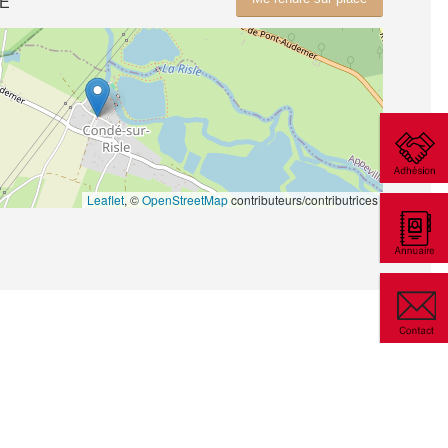
LE
Leaflet
, ©
OpenStreetMap
contributeurs/contributrices