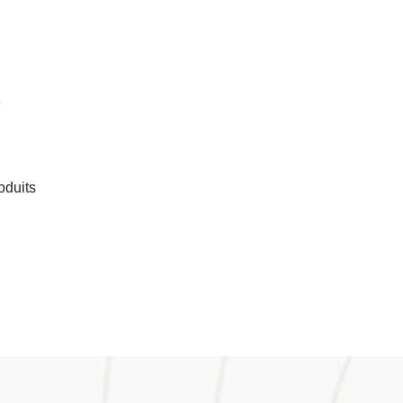
e
oduits