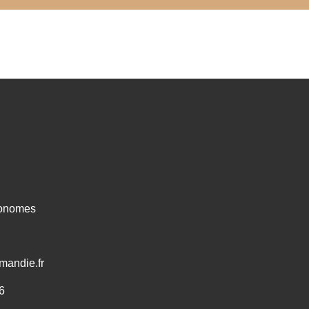
ronomes
mandie.fr
6