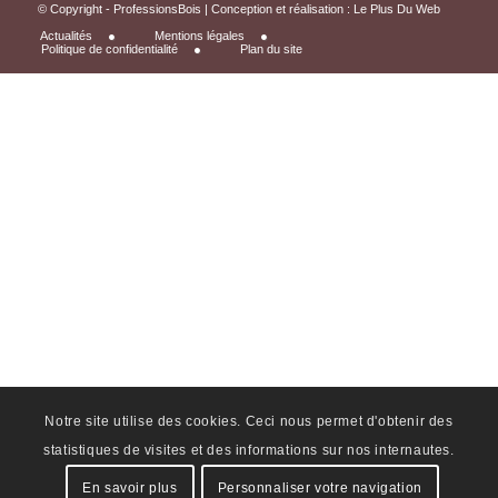
© Copyright - ProfessionsBois | Conception et réalisation :
Le Plus Du Web
Actualités
Mentions légales
Politique de confidentialité
Plan du site
Notre site utilise des cookies. Ceci nous permet d'obtenir des
statistiques de visites et des informations sur nos internautes.
En savoir plus
Personnaliser votre navigation