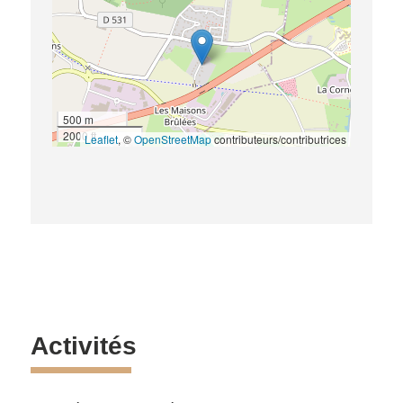
500 m
2000 ft
Leaflet
, ©
OpenStreetMap
contributeurs/contributrices
Activités