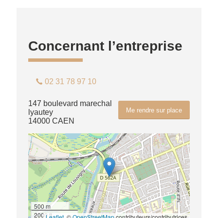
Concernant l’entreprise
02 31 78 97 10
147 boulevard marechal
Me rendre sur place
lyautey
14000 CAEN
500 m
2000 ft
Leaflet
, ©
OpenStreetMap
contributeurs/contributrices