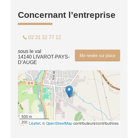
Concernant l’entreprise
02 31 32 77 12
sous le val
Me rendre sur place
14140 LIVAROT-PAYS-
D’AUGE
500 m
2000 ft
Leaflet
, ©
OpenStreetMap
contributeurs/contributrices