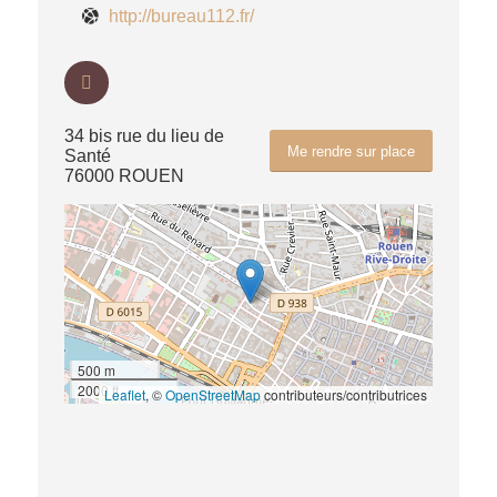
http://bureau112.fr/
34 bis rue du lieu de
Me rendre sur place
Santé
76000 ROUEN
500 m
2000 ft
Leaflet
, ©
OpenStreetMap
contributeurs/contributrices