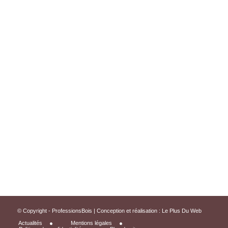
© Copyright - ProfessionsBois | Conception et réalisation :
Le Plus Du Web
Actualités
Mentions légales
Politique de confidentialité
Plan du site