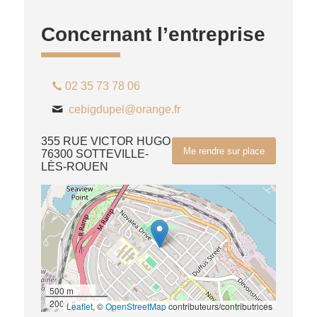
Concernant l’entreprise
02 35 73 78 06
cebigdupel@orange.fr
355 RUE VICTOR HUGO
Me rendre sur place
76300 SOTTEVILLE-
LÈS-ROUEN
500 m
2000 ft
Leaflet
, ©
OpenStreetMap
contributeurs/contributrices