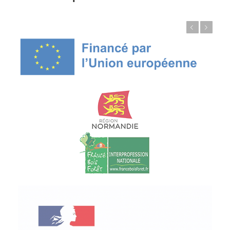
Précédent
Suivant
© Copyright - ProfessionsBois | Conception et réalisation :
Le Plus Du Web