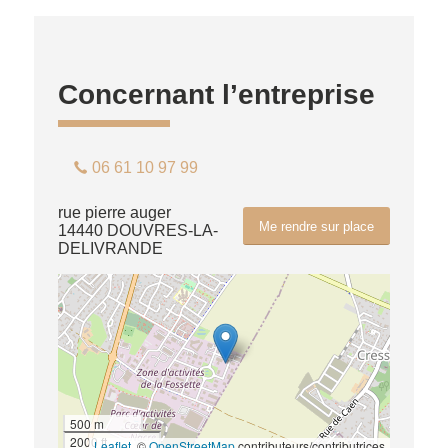
Concernant l’entreprise
06 61 10 97 99
rue pierre auger
Me rendre sur place
14440 DOUVRES-LA-
DELIVRANDE
500 m
2000 ft
Leaflet
, ©
OpenStreetMap
contributeurs/contributrices