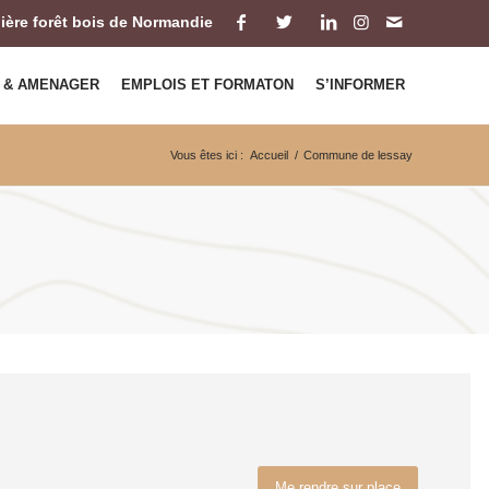
ilière forêt bois de Normandie
 & AMENAGER
EMPLOIS ET FORMATON
S’INFORMER
Vous êtes ici :
Accueil
/
Commune de lessay
Me rendre sur place