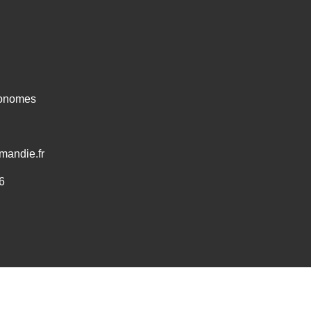
ronomes
mandie.fr
6