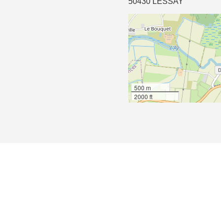
50430 LESSAY
500 m
2000 ft