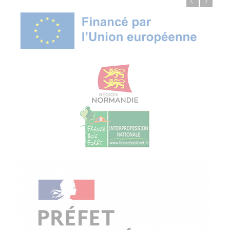
Précédent
Suivant
© Copyright - ProfessionsBois | Conception et réalisation :
Le Plus Du Web
Actualités
Mentions légales
Politique de confidentialité
Plan du site