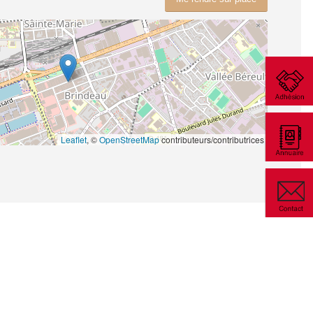
Leaflet
, ©
OpenStreetMap
contributeurs/contributrices