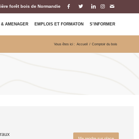
ilière forêt bois de Normandie
 & AMENAGER
EMPLOIS ET FORMATON
S’INFORMER
Vous êtes ici :
Accueil
/
Comptoir du bois
eraux
Me rendre sur place