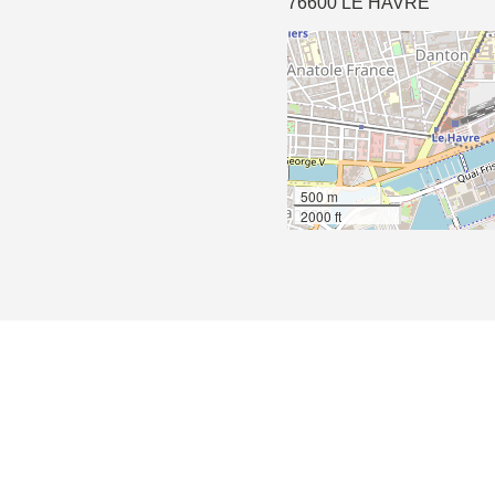
76600 LE HAVRE
500 m
2000 ft