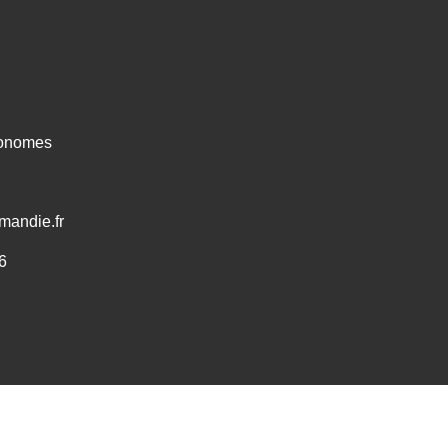
ronomes
mandie.fr
6