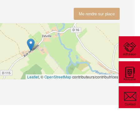
Me rendre sur place
Leaflet
, ©
OpenStreetMap
contributeurs/contributrices