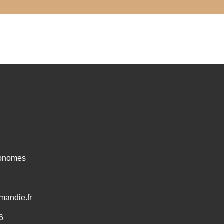
ronomes
mandie.fr
6