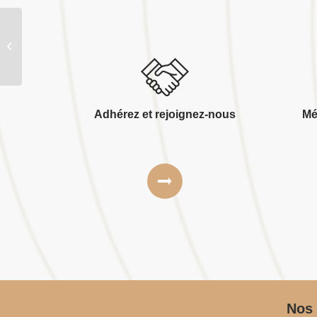
Concept’eure bois construction
Adhérez et rejoignez-nous
Mé
Nos 