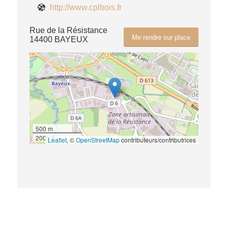
http://www.cplbois.fr
Rue de la Résistance
Me rendre sur place
14400 BAYEUX
500 m
2000 ft
Leaflet
, ©
OpenStreetMap
contributeurs/contributrices