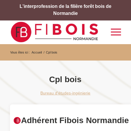
L'interprofession de la filière forêt bois de
Normandie
Vous êtes ici :
Accueil
/
Cpl bois
Cpl bois
Bureau d'études-ingénierie
Adhérent Fibois Normandie