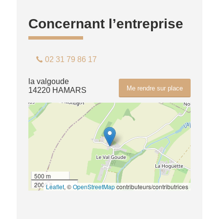
Concernant l’entreprise
02 31 79 86 17
la valgoude
Me rendre sur place
14220 HAMARS
500 m
2000 ft
Leaflet
, ©
OpenStreetMap
contributeurs/contributrices