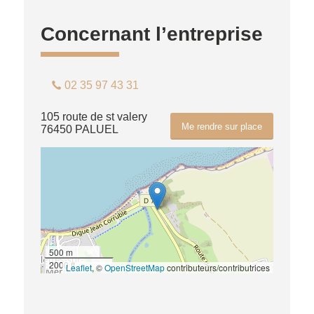
Concernant l’entreprise
02 35 97 43 31
105 route de st valery
Me rendre sur place
76450 PALUEL
500 m
2000 ft
Leaflet
, ©
OpenStreetMap
contributeurs/contributrices