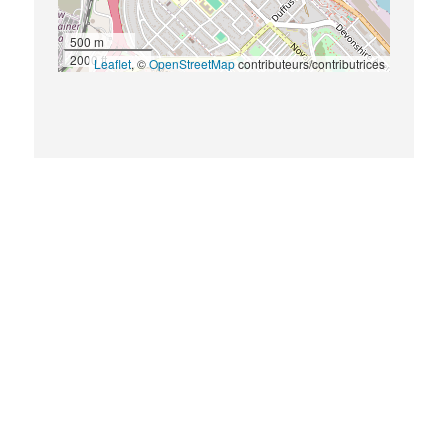
500 m
2000 ft
Leaflet
, ©
OpenStreetMap
contributeurs/contributrices