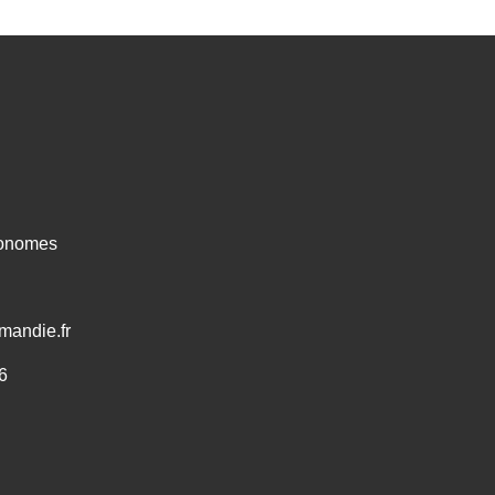
ronomes
mandie.fr
6