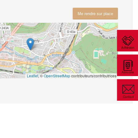
Me rendre sur place
Leaflet
, ©
OpenStreetMap
contributeurs/contributrices