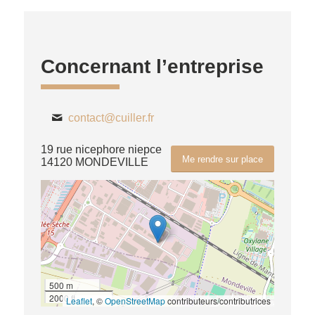
Concernant l’entreprise
contact@cuiller.fr
19 rue nicephore niepce
Me rendre sur place
14120 MONDEVILLE
500 m
2000 ft
Leaflet
, ©
OpenStreetMap
contributeurs/contributrices