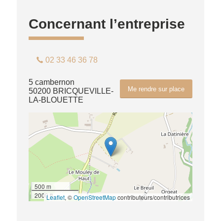
Concernant l’entreprise
02 33 46 36 78
5 cambernon
Me rendre sur place
50200 BRICQUEVILLE-
LA-BLOUETTE
500 m
2000 ft
Leaflet
, ©
OpenStreetMap
contributeurs/contributrices