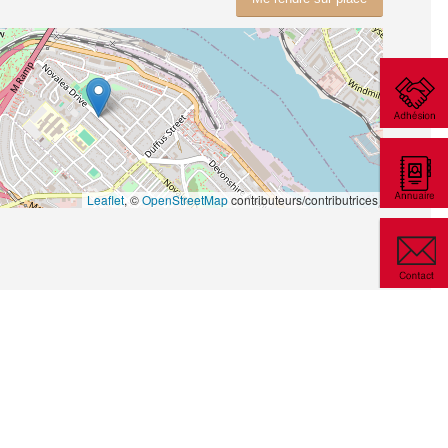
Leaflet
, ©
OpenStreetMap
contributeurs/contributrices