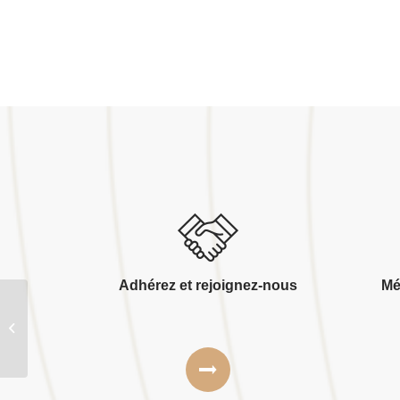
Adhérez et rejoignez-nous
Mé
Fransylva – union
regionale normandie