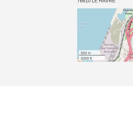
76610 LE HAVRE
500 m
2000 ft