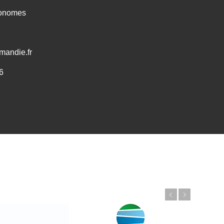
ronomes
mandie.fr
6
Précédent
Suivant