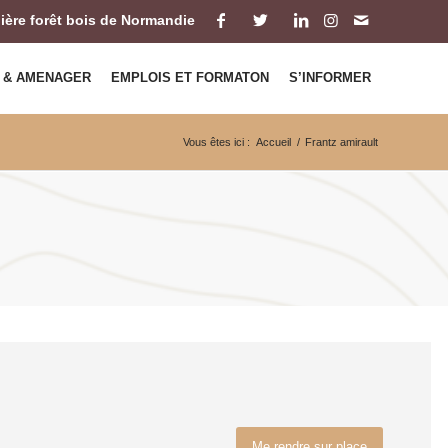
ilière forêt bois de Normandie
 & AMENAGER
EMPLOIS ET FORMATON
S’INFORMER
Vous êtes ici :
Accueil
/
Frantz amirault
Me rendre sur place