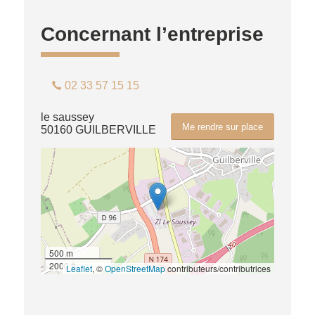
Concernant l’entreprise
02 33 57 15 15
le saussey
Me rendre sur place
50160 GUILBERVILLE
500 m
2000 ft
Leaflet
, ©
OpenStreetMap
contributeurs/contributrices