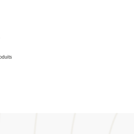
e
oduits