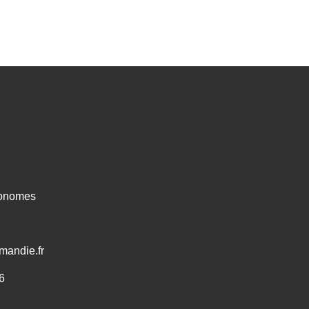
ronomes
mandie.fr
6