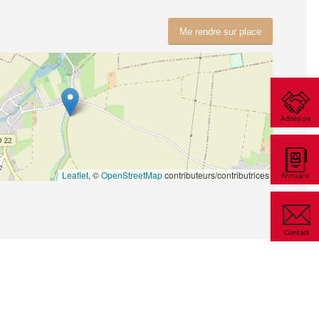
Me rendre sur place
Leaflet
, ©
OpenStreetMap
contributeurs/contributrices