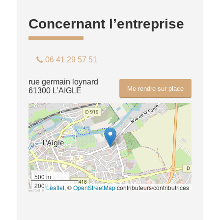
Concernant l’entreprise
06 41 29 57 51
rue germain loynard
Me rendre sur place
61300 L’AIGLE
500 m
2000 ft
Leaflet
, ©
OpenStreetMap
contributeurs/contributrices