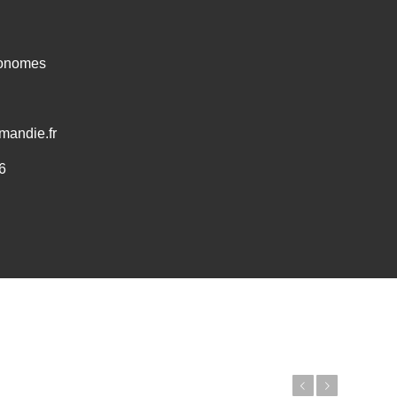
ronomes
mandie.fr
6
Précédent
Suivant