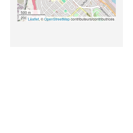
500 m
2000 ft
Leaflet
, ©
OpenStreetMap
contributeurs/contributrices