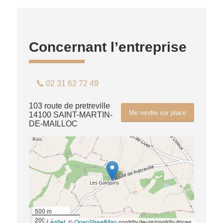
Concernant l’entreprise
02 31 62 72 49
103 route de pretreville
Me rendre sur place
14100 SAINT-MARTIN-
DE-MAILLOC
500 m
2000 ft
Leaflet
, ©
OpenStreetMap
contributeurs/contributrices