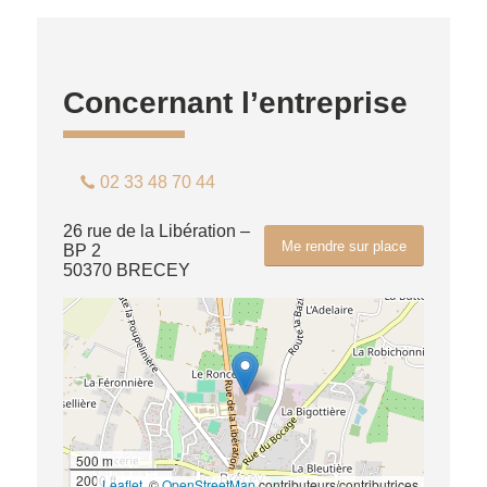
Concernant l’entreprise
02 33 48 70 44
26 rue de la Libération –
Me rendre sur place
BP 2
50370 BRECEY
500 m
2000 ft
Leaflet
, ©
OpenStreetMap
contributeurs/contributrices