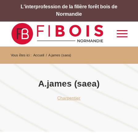
L'interprofession de la filière forêt bois de
Normandie
Vous êtes ici :
Accueil
/
A.james (saea)
A.james (saea)
Charpentier