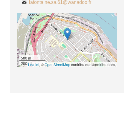
lafontaine.sa.61@wanadoo.fr
500 m
2000 ft
Leaflet
, ©
OpenStreetMap
contributeurs/contributrices