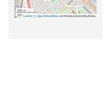
500 m
2000 ft
Leaflet
, ©
OpenStreetMap
contributeurs/contributrices