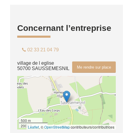
Concernant l’entreprise
02 33 21 04 79
village de l eglise
Me rendre sur place
50700 SAUSSEMESNIL
500 m
2000 ft
Leaflet
, ©
OpenStreetMap
contributeurs/contributrices