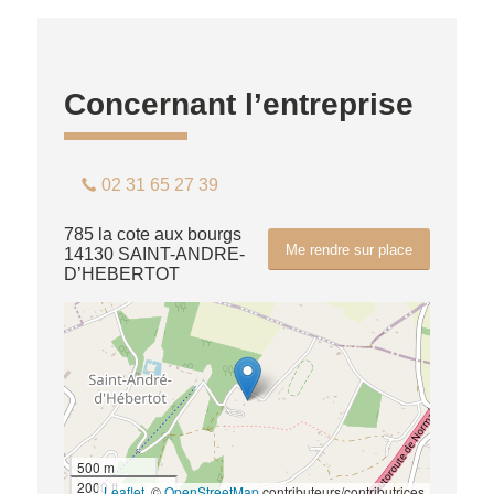
Concernant l’entreprise
02 31 65 27 39
785 la cote aux bourgs
Me rendre sur place
14130 SAINT-ANDRE-
D’HEBERTOT
500 m
2000 ft
Leaflet
, ©
OpenStreetMap
contributeurs/contributrices