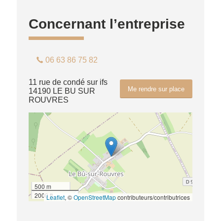
Concernant l’entreprise
06 63 86 75 82
11 rue de condé sur ifs
Me rendre sur place
14190 LE BU SUR
ROUVRES
500 m
2000 ft
Leaflet
, ©
OpenStreetMap
contributeurs/contributrices