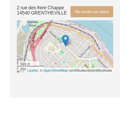
2 rue des frere Chappe
Me rendre sur place
14540 GRENTHEVILLE
500 m
2000 ft
Leaflet
, ©
OpenStreetMap
contributeurs/contributrices