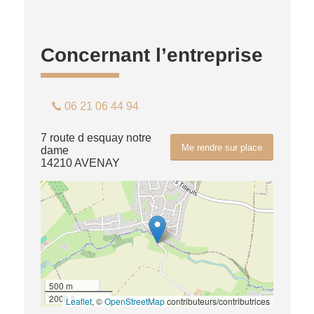
Concernant l’entreprise
06 21 06 44 94
7 route d esquay notre
Me rendre sur place
dame
14210 AVENAY
500 m
2000 ft
Leaflet
, ©
OpenStreetMap
contributeurs/contributrices