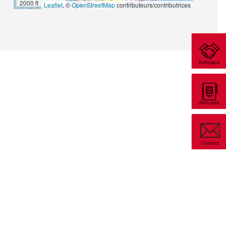
2000 ft
Leaflet
, ©
OpenStreetMap
contributeurs/contributrices