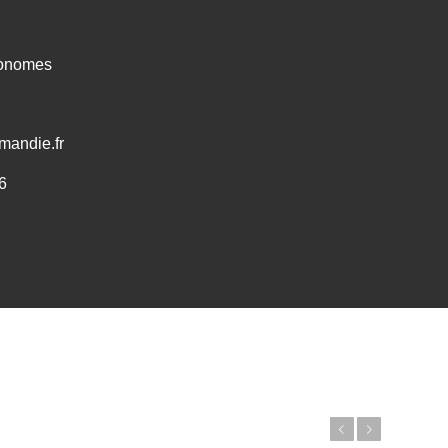
ronomes
mandie.fr
6
Précédent
Suivant