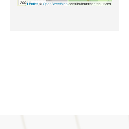
2000 ft
Leaflet
, ©
OpenStreetMap
contributeurs/contributrices