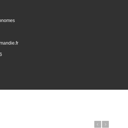
ronomes
mandie.fr
6
Précédent
Suivant