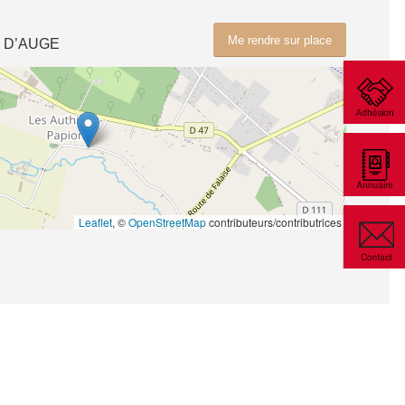
Me rendre sur place
E D’AUGE
Leaflet
, ©
OpenStreetMap
contributeurs/contributrices