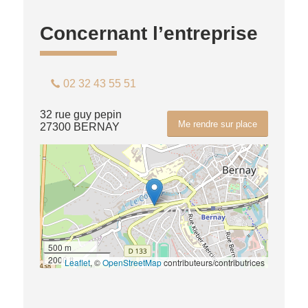
Concernant l’entreprise
02 32 43 55 51
32 rue guy pepin
Me rendre sur place
27300 BERNAY
500 m
2000 ft
Leaflet
, ©
OpenStreetMap
contributeurs/contributrices